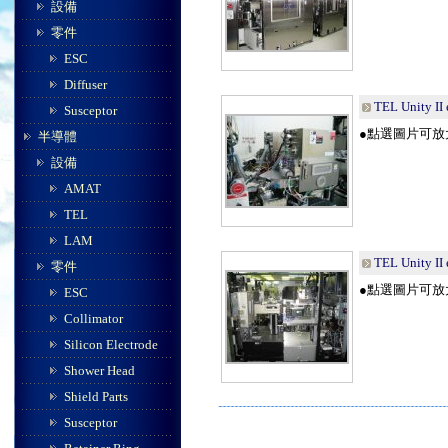
設備
零件
ESC
Diffuser
TEL Unity II
Susceptor
●點選圖片可放
半導體
設備
AMAT
TEL
LAM
TEL Unity II
零件
●點選圖片可放
ESC
Collimator
Silicon Electrode
Shower Head
Shield Parts
Susceptor