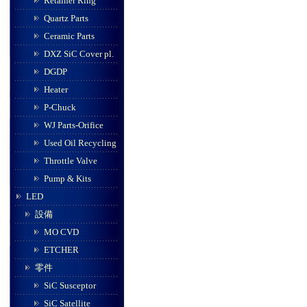
Retainer Ring
Quartz Parts
Ceramic Parts
DXZ SiC Cover pl.
DGDP
Heater
P-Chuck
WJ Parts-Orifice
Used Oil Recycling
Throttle Valve
Pump & Kits
LED
設備
MO CVD
ETCHER
零件
SiC Susceptor
SiC Satellite