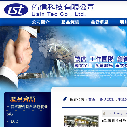
現在位置：
首頁
產品資訊
半導
口罩塑料袋自動包装機
TEL Unity II
(械)
●點選圖片可放
LCD