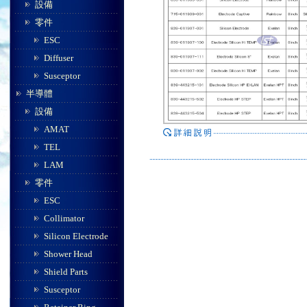
設備
零件
ESC
Diffuser
Susceptor
半導體
設備
AMAT
TEL
LAM
零件
ESC
Collimator
Silicon Electrode
Shower Head
Shield Parts
Susceptor