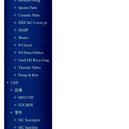
Retainer Ring
Quartz Parts
Ceramic Parts
DXZ SiC Cover pl.
DGDP
Heater
P-Chuck
WJ Parts-Orifice
Used Oil Recycling
Throttle Valve
Pump & Kits
LED
設備
MO CVD
ETCHER
零件
SiC Susceptor
SiC Satellite