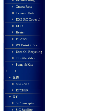
Retainer Ring
Quartz Parts
Ceramic Parts
DXZ SiC Cover pl.
DGDP
Heater
P-Chuck
WJ Parts-Orifice
Used Oil Recycling
Throttle Valve
Pump & Kits
LED
設備
MO CVD
ETCHER
零件
SiC Susceptor
SiC Satellite