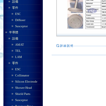
設備
零件
ESC
Diffuser
Susceptor
半導體
設備
AMAT
TEL
LAM
零件
ESC
Collimator
Silicon Electrode
Shower Head
Shield Parts
Susceptor