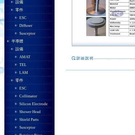
設備
零件
ESC
Diffuser
Susceptor
半導體
設備
AMAT
TEL
LAM
零件
ESC
Collimator
Silicon Electrode
Shower Head
Shield Parts
Susceptor