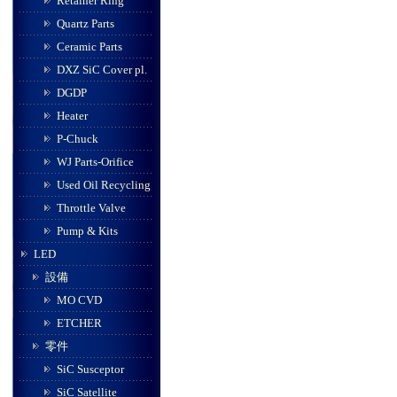
Retainer Ring
Quartz Parts
Ceramic Parts
DXZ SiC Cover pl.
DGDP
Heater
P-Chuck
WJ Parts-Orifice
Used Oil Recycling
Throttle Valve
Pump & Kits
LED
設備
MO CVD
ETCHER
零件
SiC Susceptor
SiC Satellite