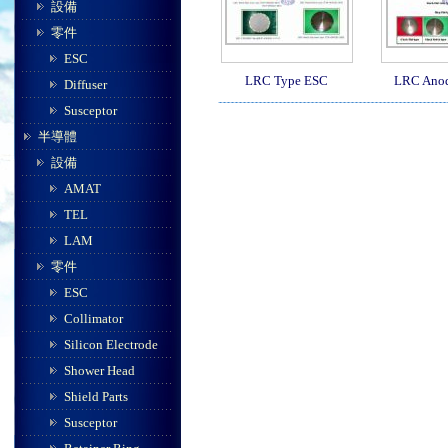
設備
零件
ESC
LRC Type ESC
LRC Anod
Diffuser
Susceptor
半導體
設備
AMAT
TEL
LAM
零件
ESC
Collimator
Silicon Electrode
Shower Head
Shield Parts
Susceptor