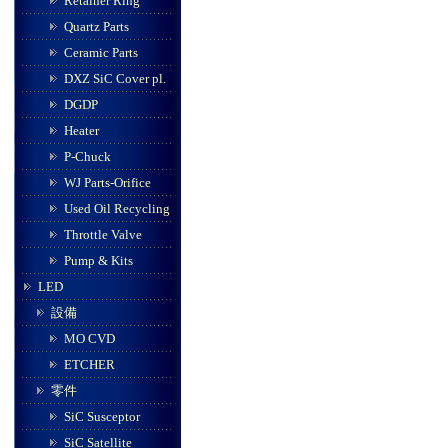
Retainer Ring
Quartz Parts
Ceramic Parts
DXZ SiC Cover pl.
DGDP
Heater
P-Chuck
WJ Parts-Orifice
Used Oil Recycling
Throttle Valve
Pump & Kits
LED
設備
MO CVD
ETCHER
零件
SiC Susceptor
SiC Satellite